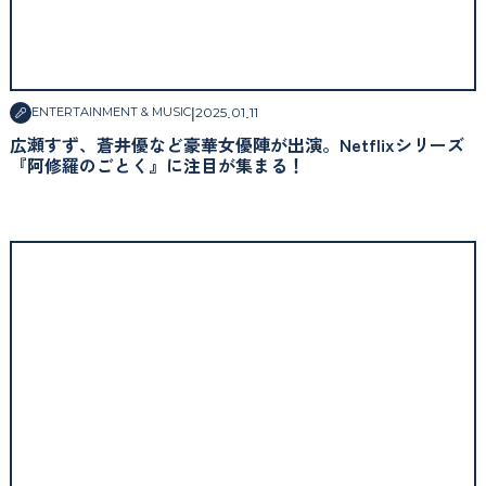
|
2025
.
01
.
11
ENTERTAINMENT & MUSIC
広瀬すず、蒼井優など豪華女優陣が出演。Netflixシリーズ
『阿修羅のごとく』に注目が集まる！