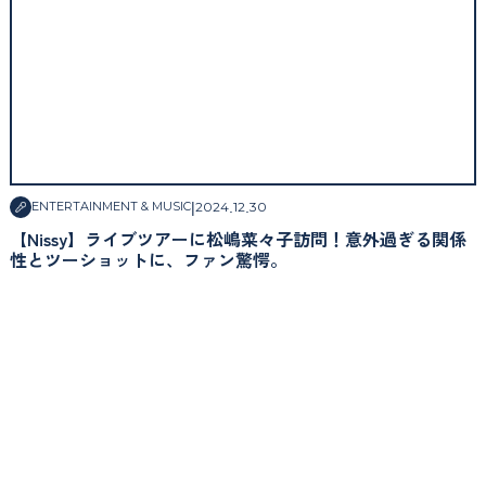
|
2024
.
12
.
30
ENTERTAINMENT & MUSIC
【Nissy】ライブツアーに松嶋菜々子訪問！意外過ぎる関係
性とツーショットに、ファン驚愕。