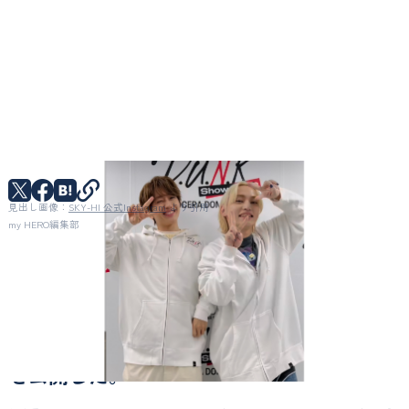
見出し画像：
SKY-HI 公式Instagram
より引用
my HERO編集部
歌手や音楽プロデューサーとしてマルチな
活躍を見せるSKY-HIが、4日自身の
Instagramに、歌手・Nissyとのダンス動画
を公開した。