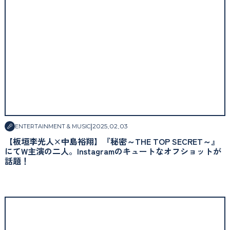
|
2025
.
02
.
03
ENTERTAINMENT & MUSIC
【板垣李光人×中島裕翔】『秘密～THE TOP SECRET～』
にてW主演の二人。Instagramのキュートなオフショットが
話題！