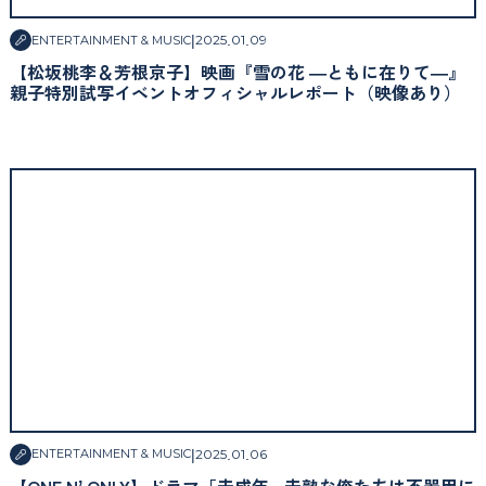
|
2025
.
01
.
09
ENTERTAINMENT & MUSIC
【松坂桃李＆芳根京子】映画『雪の花 ―ともに在りて―』
親子特別試写イベントオフィシャルレポート（映像あり）
|
2025
.
01
.
06
ENTERTAINMENT & MUSIC
【ONE Nʼ ONLY】ドラマ「未成年 ~未熟な俺たちは不器用に