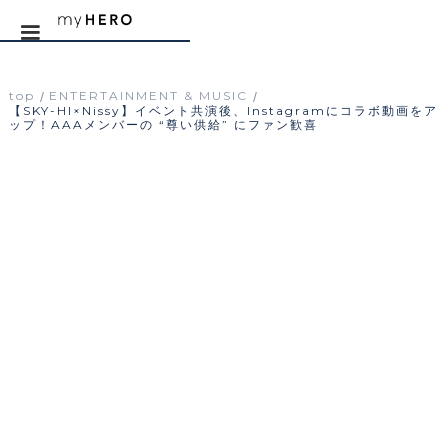
top
ENTERTAINMENT & MUSIC
/
/
【SKY-HI×Nissy】イベント共演後、Instagramにコラボ動画をア
ップ！AAAメンバーの “尊い供給” にファン歓喜