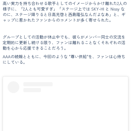
高い実力を持ち合わせる歌手としてのイメージからかけ離れた2人の
様子に、「2人とも可愛すぎ」「ステージ上では SKY-HI と Nissy な
のに、ステージ降りると日高光啓と西島隆弘なんだよなあ」と、ギ
ャップに惹かれたファンからのコメントが多く寄せられた。
グループとしての活動が休止中でも、彼らがメンバー同士の交流を
定期的に更新し続ける限り、ファンは離れることなくそれぞれの活
動を心から応援できることだろう。
AAAの続報とともに、今回のような "尊い供給"を、ファンは心待ち
にしている。